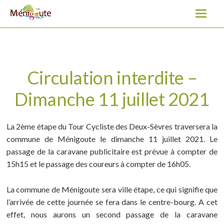
Circulation interdite – Dimanche 11 juillet 2021
A
l
l
e
r
a
Circulation interdite –
u
Dimanche 11 juillet 2021
c
o
n
La 2ème étape du Tour Cycliste des Deux-Sèvres traversera la
t
commune de Ménigoute le dimanche 11 juillet 2021. Le
e
passage de la caravane publicitaire est prévue à compter de
n
15h15 et le passage des coureurs à compter de 16h05.
u
La commune de Ménigoute sera ville étape, ce qui signifie que
l’arrivée de cette journée se fera dans le centre-bourg. A cet
effet, nous aurons un second passage de la caravane