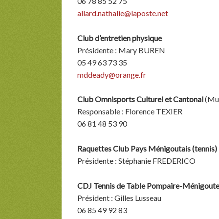
06 78 85 52 75
allard.nathalie@laposte.net
Club d’entretien physique
Présidente : Mary BUREN
05 49 63 73 35
mddeady@orange.fr
Club Omnisports Culturel et Cantonal
(Mus
Responsable : Florence TEXIER
06 81 48 53 90
Raquettes Club Pays Ménigoutais (tennis)
Présidente : Stéphanie FREDERICO
CDJ Tennis de Table Pompaire-Ménigout
Président : Gilles Lusseau
06 85 49 92 83