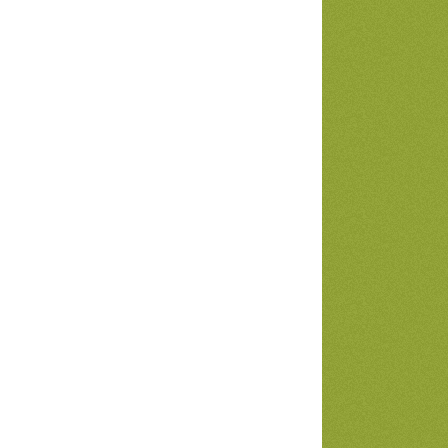
e
r
: