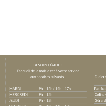
BESOIN D’AIDE ?
L’accueil de la mairie est à votre service
aux horaires suivants :
Didier
MARDI
9h – 12h / 14h – 17h
Patric
MERCREDI
9h – 12h
Céline
JEUDI
9h – 12h
Gérard