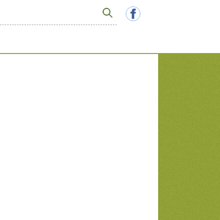
R
e
c
h
e
r
c
h