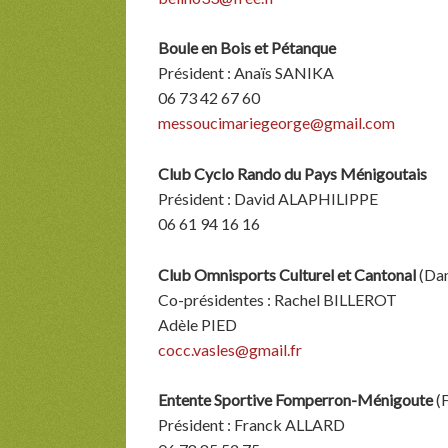
Boule en Bois et Pétanque
Président : Anaïs SANIKA
06 73 42 67 60
messoucimariegeorge@gmail.com
Club Cyclo Rando du Pays Ménigoutais
Président : David ALAPHILIPPE
06 61 94 16 16
Club Omnisports Culturel et Cantonal
(Dan
Co-présidentes : Rachel BILLEROT
Adèle PIED
cocc.vasles@gmail.fr
Entente Sportive Fomperron-Ménigoute
(F
Président : Franck ALLARD