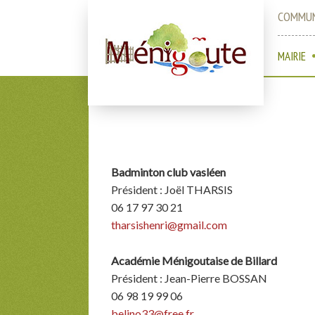
COMMUN
MAIRIE
A
l
l
e
r
Badminton club vasléen
a
Président : Joël THARSIS
u
06 17 97 30 21
c
tharsishenri@gmail.com
o
n
Académie Ménigoutaise de Billard
t
Président : Jean-Pierre BOSSAN
e
06 98 19 99 06
n
belino33@free.fr
u