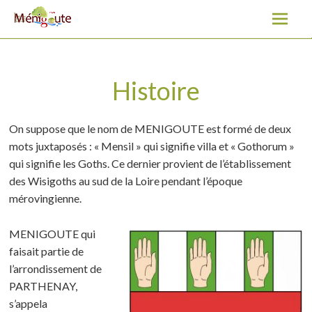
Histoire
A
l
l
On suppose que le nom de MENIGOUTE est formé de deux
e
mots juxtaposés : « Mensil » qui signifie villa et « Gothorum »
r
qui signifie les Goths. Ce dernier provient de l’établissement
a
des Wisigoths au sud de la Loire pendant l’époque
u
mérovingienne.
c
o
MENIGOUTE qui
n
faisait partie de
t
l’arrondissement de
e
PARTHENAY,
n
s’appela
u