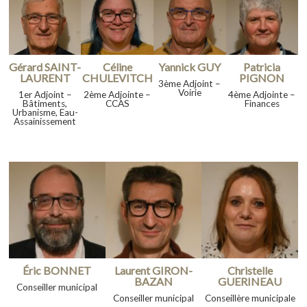
Gérard SAINT-
Céline
Yannick GUY
Patricia
LAURENT
CHULEVITCH
PIGNON
3ème Adjoint –
Voirie
1er Adjoint –
2ème Adjointe –
4ème Adjointe –
Bâtiments,
CCAS
Finances
Urbanisme, Eau-
Assainissement
Éric BONNET
Laurent GIRON-
Christelle
BAZAN
GUERINEAU
Conseiller municipal
Conseiller municipal
Conseillère municipale