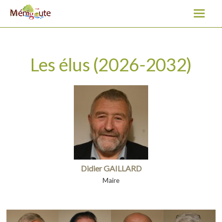
Les élus (2026-2032)
A
l
l
e
r
a
u
c
o
Didier GAILLARD
n
Maire
t
e
n
u