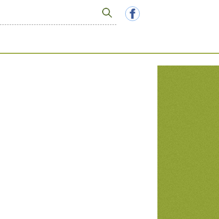
R
e
c
h
e
r
c
h