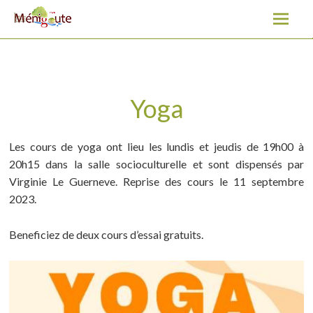
Yoga
A
l
l
e
r
a
Yoga
u
c
Les cours de yoga ont lieu les lundis et jeudis de 19h00 à
o
20h15 dans la salle socioculturelle et sont dispensés par
n
Virginie Le Guerneve. Reprise des cours le 11 septembre
t
2023.
e
n
Beneficiez de deux cours d’essai gratuits.
u