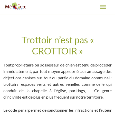
Trottoir n’est pas « CROTTOIR »
A
l
l
e
r
a
Trottoir n’est pas «
u
CROTTOIR »
c
o
n
Tout propriétaire ou possesseur de chien est tenu de procéder
t
immédiatement, par tout moyen approprié, au ramassage des
e
déjections canines sur tout ou partie du domaine communal :
n
trottoirs, espaces verts et autres venelles comme celle qui
u
conduit de la chapelle à l’église, parkings, … Ce genre
d’incivilité est de plus en plus fréquent sur notre territoire.
Le code pénal permet de sanctionner les infractions et l’auteur