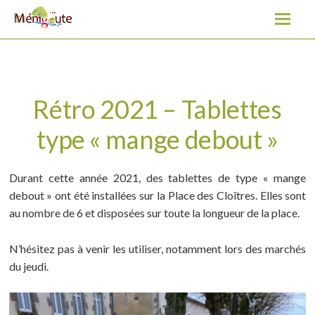
Rétro 2021 – Tablettes type « mange debout »
A
l
l
e
r
a
Rétro 2021 – Tablettes
u
type « mange debout »
c
o
n
Durant cette année 2021, des tablettes de type « mange
t
debout » ont été installées sur la Place des Cloîtres. Elles sont
e
au nombre de 6 et disposées sur toute la longueur de la place.
n
u
N’hésitez pas à venir les utiliser, notamment lors des marchés
du jeudi.