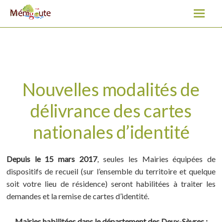
Nouvelles modalités de délivrance des cartes nationales
d’identité
A
l
l
e
r
a
Nouvelles modalités de
u
délivrance des cartes
c
o
nationales d’identité
n
t
e
Depuis le 15 mars 2017
, seules les Mairies équipées de
n
dispositifs de recueil (sur l’ensemble du territoire et quelque
u
soit votre lieu de résidence) seront habilitées à traiter les
demandes et la remise de cartes d’identité.
Mairies habilitées dans le département des Deux-Sèvres :