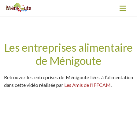
Les entreprises alimentaire de Ménigoute
A
l
l
e
r
a
Les entreprises alimentaire
u
de Ménigoute
c
o
n
Retrouvez les entreprises de Ménigoute liées à l’alimentation
t
dans cette vidéo réalisée par
Les Amis de l’IFFCAM
.
e
n
u