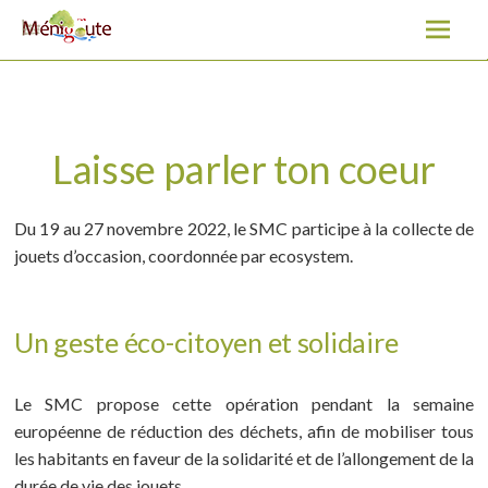
Laisse parler ton coeur
A
l
l
e
r
a
Laisse parler ton coeur
u
c
Du 19 au 27 novembre 2022, le SMC participe à la collecte de
o
jouets d’occasion, coordonnée par ecosystem.
n
t
e
Un geste éco-citoyen et solidaire
n
u
Le SMC propose cette opération pendant la semaine
européenne de réduction des déchets, afin de mobiliser tous
les habitants en faveur de la solidarité et de l’allongement de la
durée de vie des jouets.