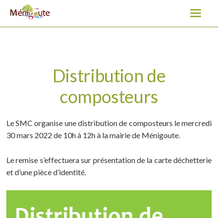
Distribution de composteurs
A
l
l
e
r
a
Distribution de
u
composteurs
c
o
n
Le SMC organise une distribution de composteurs le mercredi
t
30 mars 2022 de 10h à 12h à la mairie de Ménigoute.
e
n
Le remise s’effectuera sur présentation de la carte déchetterie
u
et d’une pièce d’identité.