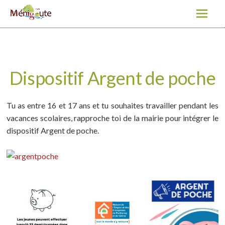
Dispositif Argent de poche
A
l
l
e
r
a
Dispositif Argent de poche
u
c
Tu as entre 16 et 17 ans et tu souhaites travailler pendant les
o
vacances scolaires, rapproche toi de la mairie pour intégrer le
n
dispositif Argent de poche.
t
e
n
u