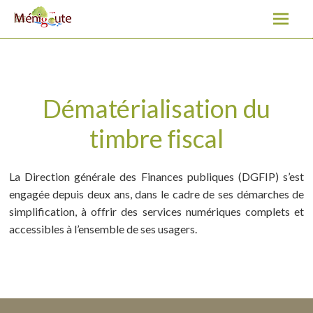
Dématérialisation du timbre fiscal
A
l
l
e
r
a
Dématérialisation du
u
timbre fiscal
c
o
n
La Direction générale des Finances publiques (DGFIP) s’est
t
engagée depuis deux ans, dans le cadre de ses démarches de
e
simplification, à offrir des services numériques complets et
n
accessibles à l’ensemble de ses usagers.
u