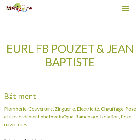
EURL FB POUZET & JEAN BAPTISTE
A
l
l
e
r
a
EURL FB POUZET & JEAN
u
BAPTISTE
c
o
n
t
e
Bâtiment
n
u
Plomberie, Couverture, Zinguerie, Electricité, Chauffage, Pose
et raccordement photovoltaïque, Ramonage, Isolation, Pose
ouvertures.